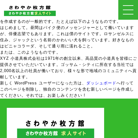
これはサンプルページです。同じ位置に固定され、(多くのテーマでは)
サイトナビゲーションメニューに含まれるため、ブログ投稿とは異な
ります。サイト訪問者に対して自分のことを説明する自己紹介ページ
を作成するのが一般的です。たとえば以下のようなものです。
はじめまして。昼間はバイク便のメッセンジャーとして働いています
が、俳優志望でもあります。これは僕のサイトです。ロサンゼルスに
住み、ジャックという名前のかわいい犬を飼っています。好きなもの
はピニャコラーダ、そして通り雨に濡れること。
または、このようなものです。
XYZ 小道具株式会社は1971年の創立以来、高品質の小道具を皆様にご
提供させていただいています。ゴッサム・シティに所在する当社では
2,000名以上の社員が働いており、様々な形で地域のコミュニティへ貢
献しています。
新しく WordPress ユーザーになった方は、
ダッシュボード
へ行って
このページを削除し、独自のコンテンツを含む新しいページを作成し
てください。それでは、お楽しみください !