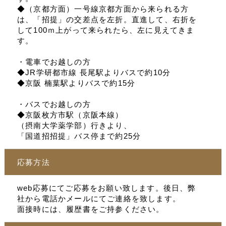
◆（京都方面）一号線京都方面から来られる方
は、「招提」の交差点を左折。直進して、右折を
して100ｍ上がって来られたら、左に見えてきま
す。
・電車でお越しの方
◆JR学研都市線 長尾駅よりバスで約10分
◆京阪 楠葉駅よりバスで約15分
・バスでお越しの方
◆京阪枚方市駅（京阪本線）
（摂南大学薬学部）行きより、
「国道招招提」バス停まで約25分
応募方法
web応募にてご応募をお願い致します。後日、弊
社から電話かメールにてご連絡を致します。
面接時には、履歴書をご持参ください。