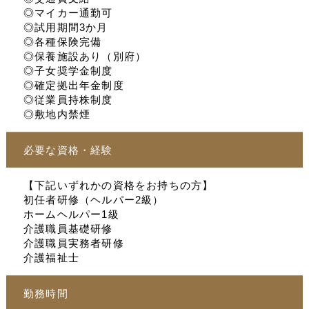
◎マイカー通勤可
◎試用期間3か月
◎各種保険完備
◎保養施設あり（別府）
◎子女奨学金制度
◎確定拠出年金制度
◎従業員持株制度
◎敷地内禁煙
必要な資格・経験
【下記いずれかの資格をお持ちの方】
初任者研修（ヘルパー2級）
ホームヘルパー1級
介護職員基礎研修
介護職員実務者研修
介護福祉士
勤務時間