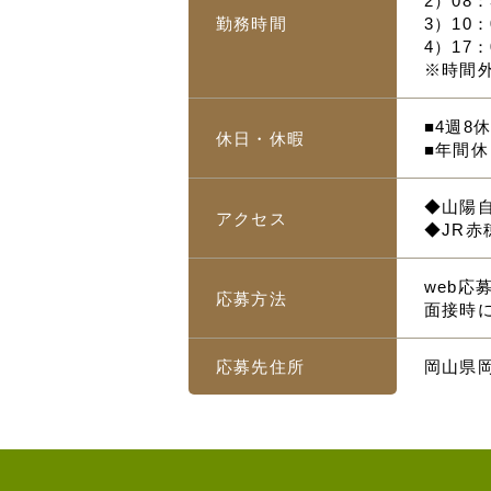
2）08：
勤務時間
3）10：
4）17：
※時間
■4週8
休日・休暇
■年間休
◆山陽自
アクセス
◆JR赤
web
応募方法
面接時
応募先住所
岡山県岡