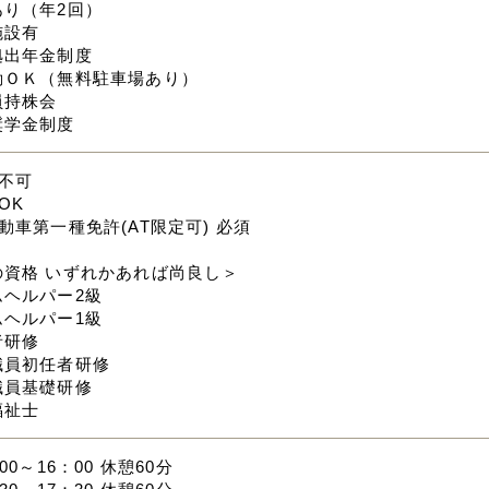
あり（年2回）
施設有
拠出年金制度
勤ＯＫ（無料駐車場あり）
員持株会
奨学金制度
不可
OK
動車第一種免許(AT限定可) 必須
の資格 いずれかあれば尚良し＞
ムヘルパー2級
ムヘルパー1級
者研修
職員初任者研修
職員基礎研修
福祉士
00～16：00 休憩60分