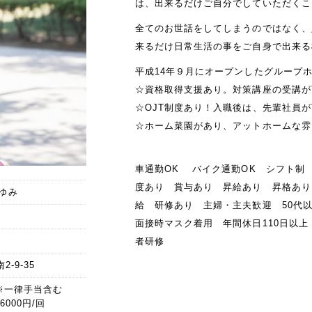
は、出来るだけご自分でしていただくこ
全てのお世話をしてしまうのではなく、
来るだけ日常生活の事をご自身で出来る
平成14年９月にオープンしたグループホ
☆資格取得支援あり。対策講座の受講が
☆OJT制度あり！入職後は、先輩社員
☆ホーム菜園があり、アットホームな雰
車通勤OK バイク通勤OK シフト制
度あり 賞与あり 昇給あり 昇格あり
ゆみ
給 研修あり 主婦・主夫歓迎 50代
面接時マスク着用 年間休日110日以
者研修
-9-35
0円※一律手当含む
000円/回