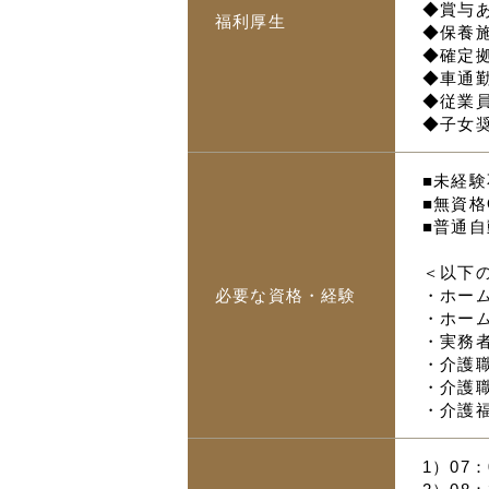
◆賞与
福利厚生
◆保養
◆確定
◆車通
◆従業
◆子女
■未経験
■無資格
■普通自
＜以下
必要な資格・経験
・ホー
・ホー
・実務
・介護
・介護
・介護
1）07：