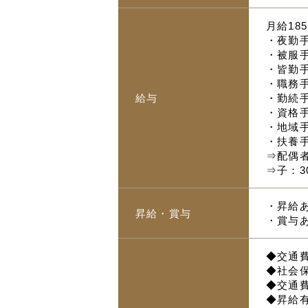
月給185
・夜勤手
・被服手
・皆勤手
・職務手
給与
・勤続手
・資格手
・地域手
・扶養
⇒配偶者
⇒子：3
・昇給
昇給・賞与
・賞与あ
◆交通
◆社会
◆交通
◆昇給